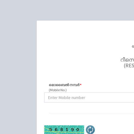
റീസെറ
(RE
മൊബൈൽ നമ്പർ
*
(Mobile No.)